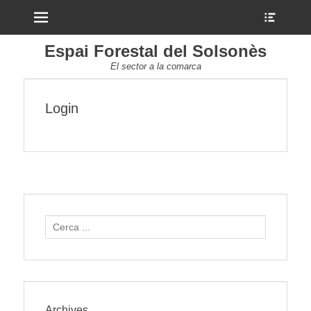
Menu
Show
Heade
Sideb
Espai Forestal del Solsonès
Conte
El sector a la comarca
Login
Search
for:
Archives