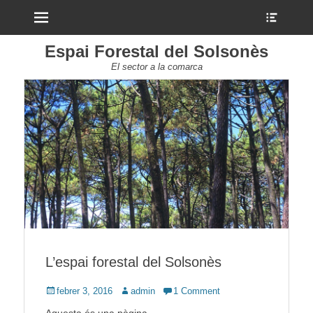
Menu
Show
Heade
Sideb
Espai Forestal del Solsonès
Conte
El sector a la comarca
L’espai forestal del Solsonès
Posted
Author
febrer 3, 2016
admin
1 Comment
on
Aquesta és una pàgina …