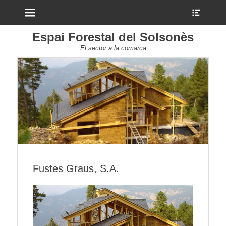
Menu
Show
Heade
Sideb
Espai Forestal del Solsonès
Conte
El sector a la comarca
Fustes Graus, S.A.