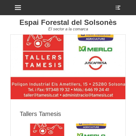
Menu
Show
Heade
Sideb
Espai Forestal del Solsonès
Conte
El sector a la comarca
Tallers Tamesis