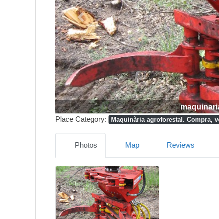
Previous
maquinari
Place Category:
Maquinària agroforestal. Compra, v
Photos
Map
Reviews