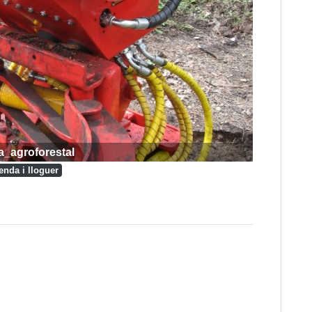
Next
a_agroforestal
enda i lloguer