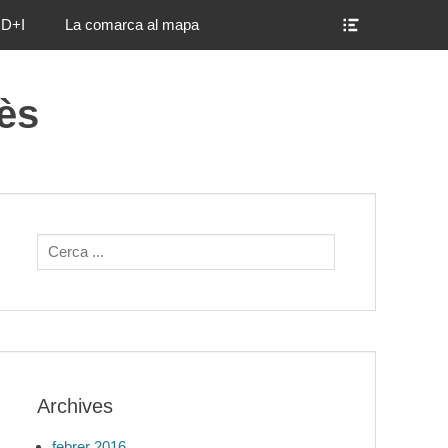
Show
D+I
La comarca al mapa
Header
Sidebar
Content
nès
Search
for:
Archives
febrer 2016