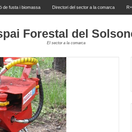
ió de fusta i biomassa
Directori del sector a la comarca
R+
pai Forestal del Solso
El sector a la comarca